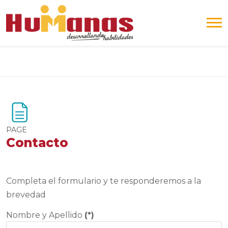
Blocks
Skip to main content
PAGE
Contacto
Blocks
Completion requirements
Completa el formulario y te responderemos a la
brevedad
Nombre y Apellido
(*)