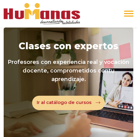
Blocks
Skip [Edoo] Banner Slider
Clases con expertos
Profesores con experiencia real y vocación
docente, comprometidos contu
aprendizaje.
Ir al catálogo de cursos