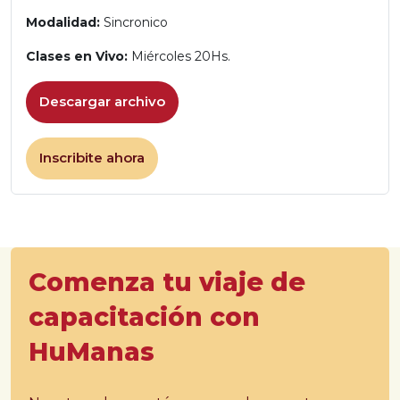
Modalidad:
Sincronico
Clases en Vivo:
Miércoles 20Hs.
Descargar archivo
Inscribite ahora
Skip [Edoo] CTA Area
Comenza tu viaje de
capacitación con
HuManas